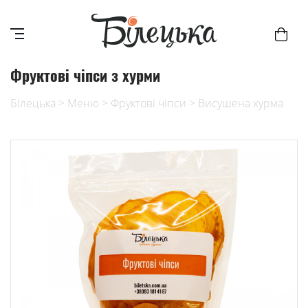
Фруктові чіпси з хурми
Білецька
>
Меню
>
Фруктові чіпси
>
Висушена хурма