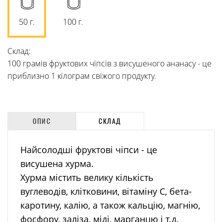
50 г.
100 г.
Склад:
100 грамів фруктових чіпсів з висушеного ананасу - це
приблизно 1 кілограм свіжого продукту.
ОПИС
СКЛАД
Найсолодші фруктові чіпси - це
висушена хурма.
Хурма містить велику кількість
вуглеводів, клітковини, вітаміну С, бета-
каротину, калію, а також кальцію, магнію,
фосфору, заліза, міді, марганцю і т.д.