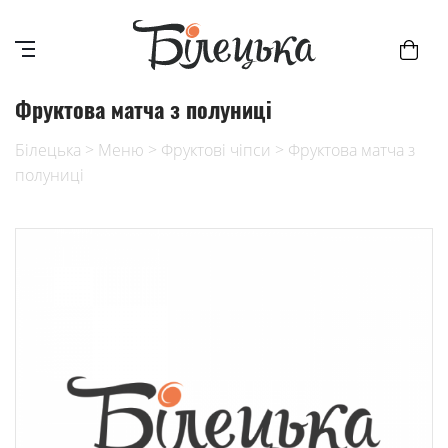
Фруктова матча з полуниці
Білецька
>
Меню
>
Фруктові чіпси
>
Фруктова матча з
полуниці